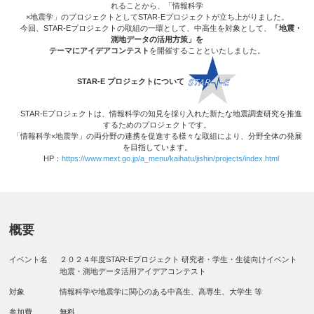
れることから、「情報科学
×地震学」のプロジェクトとしてSTAR-Eプロジェクトが立ち上がりました。
今回、STAR-Eプロジェクトの取組の一環として、中高生を対象として、
「地震・
測地データの活用方策」を
テーマにアイデアコンテスト
を開催することといたしました。
STAR-E プロジェクトについて
STAR-Eプロジェクトは、情報科学の知見を採り入れた新たな地震調査研究を推進
するためのプロジェクトです。
「情報科学×地震学」の両分野の連携を促進する様々な取組により、分野全体の発展
を目指しています。
HP：
https://www.mext.go.jp/a_menu/kaihatu/jishin/projects/index.html
概要
イベント名
２０２４年度STAR-Eプロジェクト 研究者・学生・生徒向けイベント
地震・測地データ活用アイデアコンテスト
対象
情報科学や地震学に関心のある中高生、高専生、大学生 等
参加費
無料