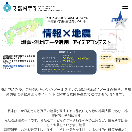
※お申込み後、ご登録いただいたメールアドレス宛に登録完了メールが届き、募集
締切後に事務局より本イベントに関する案内を改めて送付させて頂きます。
日本は１か月あたり数万回の地震が発生する世界的にも有数の地震大国であり、地
震被害の軽減は重要
な社会課題の一つです。また近年、ビッグデータ解析やAIの活用など、情報科学は著
しく進展しています。地震
調査研究における研究手法に加え、こうした新たな手法による先進的な研究が求めら