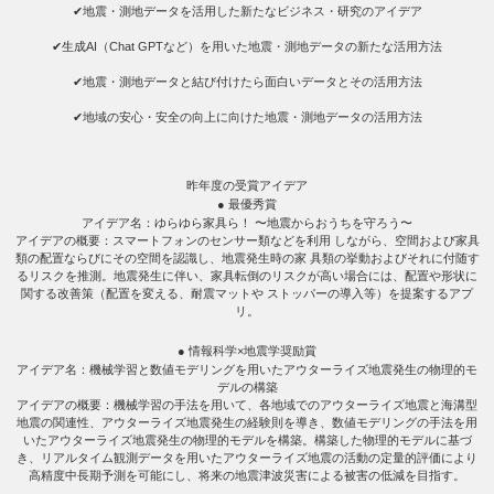
✔地震・測地データを活用した新たなビジネス・研究のアイデア
✔生成AI（Chat GPTなど）を用いた地震・測地データの新たな活用方法
✔地震・測地データと結び付けたら面白いデータとその活用方法
✔地域の安心・安全の向上に向けた地震・測地データの活用方法
昨年度の受賞アイデア
● 最優秀賞
アイデア名：ゆらゆら家具ら！ 〜地震からおうちを守ろう〜
アイデアの概要：スマートフォンのセンサー類などを利用 しながら、空間および家具
類の配置ならびにその空間を認識し、地震発生時の家 具類の挙動およびそれに付随す
るリスクを推測。地震発生に伴い、家具転倒のリスクが高い場合には、配置や形状に
関する改善策（配置を変える、耐震マットや ストッパーの導入等）を提案するアプ
リ。
● 情報科学×地震学奨励賞
アイデア名：機械学習と数値モデリングを用いたアウターライズ地震発生の物理的モ
デルの構築
アイデアの概要：機械学習の手法を用いて、各地域でのアウターライズ地震と海溝型
地震の関連性、アウターライズ地震発生の経験則を導き、数値モデリングの手法を用
いたアウターライズ地震発生の物理的モデルを構築。構築した物理的モデルに基づ
き、リアルタイム観測データを用いたアウターライズ地震の活動の定量的評価により
高精度中長期予測を可能にし、将来の地震津波災害による被害の低減を目指す。