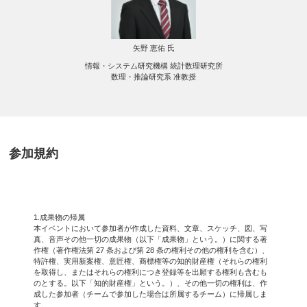
矢野 恵佑 氏
情報・システム研究機構 統計数理研究所
数理・推論研究系 准教授
参加規約
1.成果物の帰属
本イベントにおいて参加者が作成した資料、文章、スケッチ、図、写
真、音声その他一切の成果物（以下「成果物」という。）に関する著
作権（著作権法第 27 条および第 28 条の権利その他の権利を含む）、
特許権、実用新案権、意匠権、商標権等の知的財産権（それらの権利
を取得し、またはそれらの権利につき登録等を出願する権利も含むも
のとする。以下「知的財産権」という。）、その他一切の権利は、作
成した参加者（チームで参加した場合は所属するチーム）に帰属しま
す。