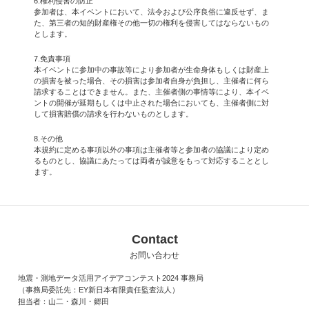
6.権利侵害の防止
参加者は、本イベントにおいて、法令および公序良俗に違反せず、ま
た、第三者の知的財産権その他一切の権利を侵害してはならないもの
とします。
7.免責事項
本イベントに参加中の事故等により参加者が生命身体もしくは財産上
の損害を被った場合、その損害は参加者自身が負担し、主催者に何ら
請求することはできません。また、主催者側の事情等により、本イベ
ントの開催が延期もしくは中止された場合においても、主催者側に対
して損害賠償の請求を行わないものとします。
8.その他
本規約に定める事項以外の事項は主催者等と参加者の協議により定め
るものとし、協議にあたっては両者が誠意をもって対応することとし
ます。
Contact
お問い合わせ
地震・測地データ活用アイデアコンテスト2024 事務局
（事務局委託先：EY新日本有限責任監査法人）
担当者：山二・森川・郷田