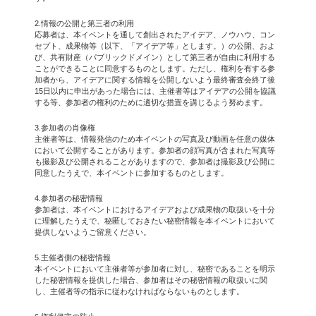
2.情報の公開と第三者の利用
応募者は、本イベントを通して創出されたアイデア、ノウハウ、コン
セプト、成果物等（以下、「アイデア等」とします。）の公開、およ
び、共有財産（パブリックドメイン）として第三者が自由に利用する
ことができることに同意するものとします。ただし、権利を有する参
加者から、アイデアに関する情報を公開しないよう最終審査会終了後
15日以内に申出があった場合には、主催者等はアイデアの公開を協議
する等、参加者の権利のために適切な措置を講じるよう努めます。
3.参加者の肖像権
主催者等は、情報発信のため本イベントの写真及び動画を任意の媒体
において公開することがあります。参加者の顔写真が含まれた写真等
も撮影及び公開されることがありますので、参加者は撮影及び公開に
同意したうえで、本イベントに参加するものとします。
4.参加者の秘密情報
参加者は、本イベントにおけるアイデアおよび成果物の取扱いを十分
に理解したうえで、秘匿しておきたい秘密情報を本イベントにおいて
提供しないようご留意ください。
5.主催者側の秘密情報
本イベントにおいて主催者等が参加者に対し、秘密であることを明示
した秘密情報を提供した場合、参加者はその秘密情報の取扱いに関
し、主催者等の指示に従わなければならないものとします。