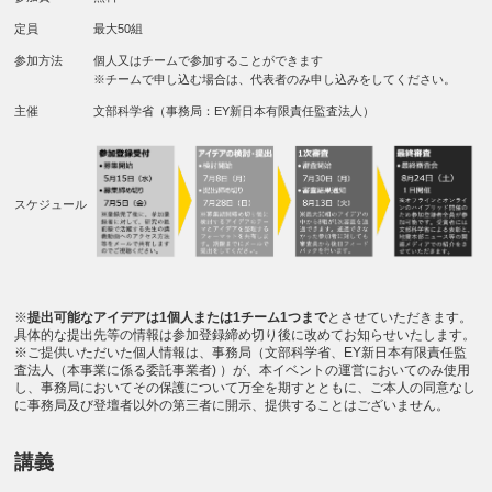
定員
最大50組
参加方法
個人又はチームで参加することができます
※チームで申し込む場合は、代表者のみ申し込みをしてください。
主催
文部科学省（事務局：EY新日本有限責任監査法人）
スケジュール
※
提出可能なアイデアは1個人または1チーム1つまで
とさせていただきます。
具体的な提出先等の情報は参加登録締め切り後に改めてお知らせいたします。
※ご提供いただいた個人情報は、事務局（文部科学省、EY新日本有限責任監
査法人（本事業に係る委託事業者) ）が、本イベントの運営においてのみ使用
し、事務局においてその保護について万全を期すとともに、ご本人の同意なし
に事務局及び登壇者以外の第三者に開示、提供することはございません。
講義