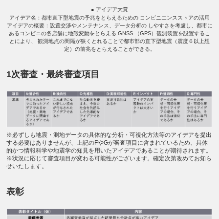
● アイデア大賞
アイデア名：都市直下型地震の予兆をとらえるための コンビニエンスストアの活⽤
アイデアの概要：設置交渉やメンテナンス、データ分析の しやすさを考慮し、都市に
あるコンビニの各店舗に地殻変動をとらえる GNSS （GPS）観測装置を設置するこ
とにより、 観測地点の間隔が狭くとれることで都市部の直下型地震（震度６以上想
定）の前兆をとらえることができる。
1次審査・最終審査項目
※必ずしも地震・測地データの具体的な分析・可視化方法等のアイデアを提出
する必要はありませんが、上記のFやGが審査項目に含まれているため、具体
的かつ情報科学や地震学の知見を用いたアイデアであることが期待されます。
※状況に応じて審査項目が変わる可能性がございます。確定次第改めてお知ら
せいたします。
表彰